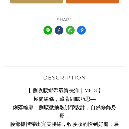
SHARE
DESCRIPTION
【
側收腰綁帶氣質長洋｜M813
】
極簡線條，藏著細膩巧思—
俐落輪廓，側腰微抽皺綁帶設計，自然修飾身
形，
腰部抓摺帶出完美腰線，收腰收的恰到好處，展