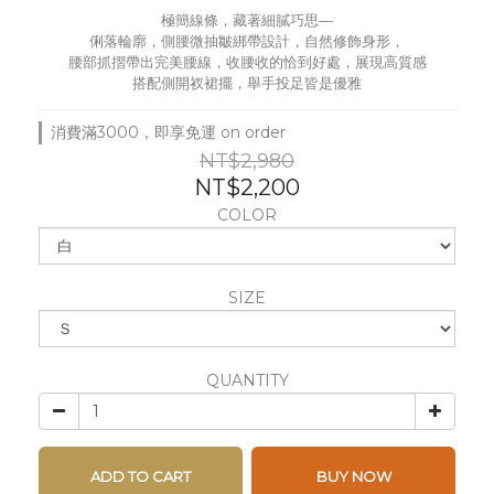
極簡線條，藏著細膩巧思—
俐落輪廓，側腰微抽皺綁帶設計，自然修飾身形，
腰部抓摺帶出完美腰線，收腰收的恰到好處，展現高質感
搭配側開衩裙擺，舉手投足皆是優雅
消費滿3000，即享免運 on order
NT$2,980
NT$2,200
COLOR
SIZE
QUANTITY
ADD TO CART
BUY NOW