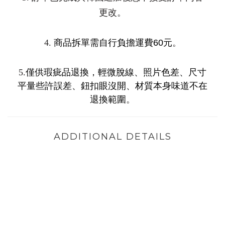
更改。
4.
商品拆單需自行負擔運費
60
元
。
5.
僅供瑕疵品退換，輕微脫線、照片色差、尺寸
平量些許誤差、鈕扣眼沒開、材質本身味道不在
退換範圍
。
ADDITIONAL DETAILS