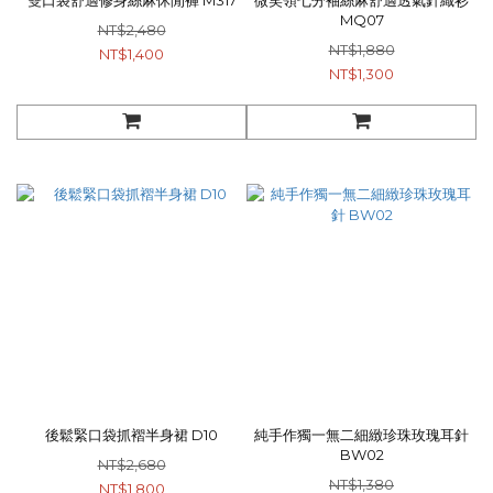
雙口袋舒適修身絲麻休閒褲 M317
微笑領七分袖絲麻舒適透氣針織衫
MQ07
NT$2,480
NT$1,880
NT$1,400
NT$1,300
後鬆緊口袋抓褶半身裙 D10
純手作獨一無二細緻珍珠玫瑰耳針
BW02
NT$2,680
NT$1,380
NT$1,800