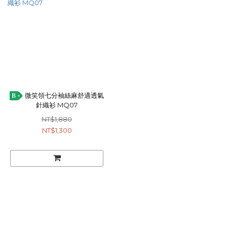
微笑領七分袖絲麻舒適透氣
B
針織衫 MQ07
NT$1,880
NT$1,300