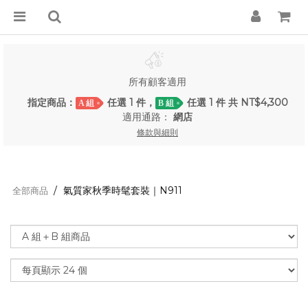
所有顧客適用
指定商品：
任選 1 件，
任選 1 件 共 NT$4,300
A 組
B 組
適用通路：
網店
條款與細則
氣質家秋季時髦套裝｜N911
全部商品