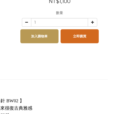
NT$1,100
數量
加入購物車
立即購買
 BW02
】
起來很復古典雅感