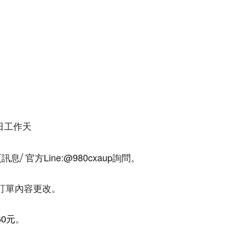
日工作天
Line:@980cxaup
/
頁訊息
官方
詢問。
訂單內容更改。
60
元
。