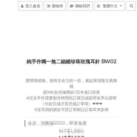
登入會員
購物車
聯絡我們
繁體中文
純手作獨一無二細緻珍珠玫瑰耳針 BW02
實體很精緻，很有生命力的一款，戴起來很復古典雅
感
鍍18K金/抗敏剛針/日本進口珍珠
#完全手作需要製作時間依訂購完成順序依序出貨唷
（付款完成才算完成訂單唷）❤❤❤
#沒耳洞的朋友可於訂單附註訂製耳夾款唷
全店，消費滿3000，即享免運
NT$1,380