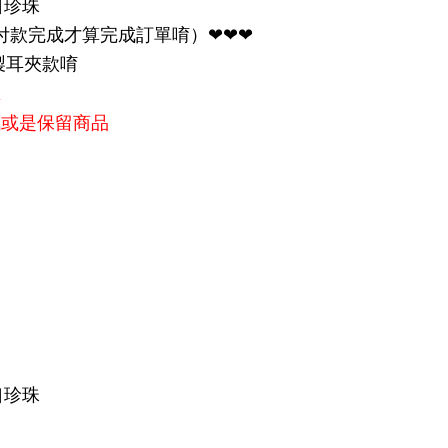
口珍珠
付款完成才算完成訂單唷）❤❤❤
製耳夾款唷
區
成或是保留商品
口珍珠