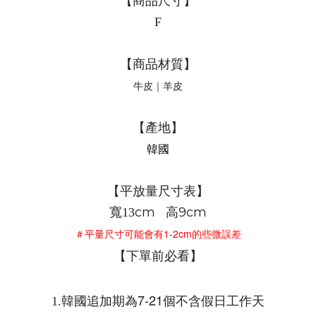
【商品尺寸】
F
【商品材質】
牛皮｜羊皮
【產地】
韓國
【平放量尺寸表】
cm 高9
cm
寬13
1-2cm
＃平量尺寸可能會有
的些微誤差
【下單前必看】
7-21
1.
韓國追加期為
個不含假日工作天