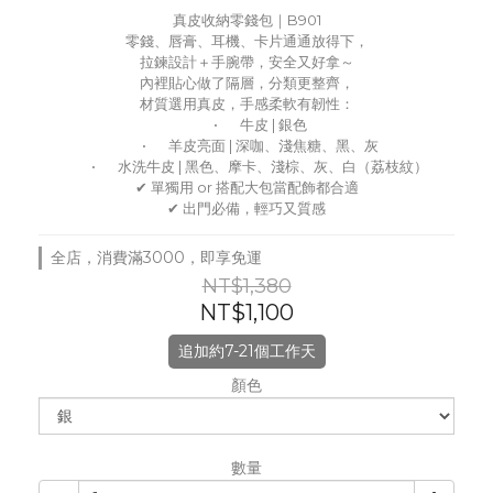
真皮收納零錢包｜B901
零錢、唇膏、耳機、卡片通通放得下，
拉鍊設計＋手腕帶，安全又好拿～
內裡貼心做了隔層，分類更整齊，
材質選用真皮，手感柔軟有韌性：
	•	牛皮 | 銀色
	•	羊皮亮面 | 深咖、淺焦糖、黑、灰
	•	水洗牛皮 | 黑色、摩卡、淺棕、灰、白（荔枝紋）
✔ 單獨用 or 搭配大包當配飾都合適
✔ 出門必備，輕巧又質感
全店，消費滿3000，即享免運
NT$1,380
NT$1,100
追加約7-21個工作天
顏色
數量