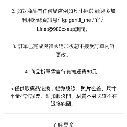
2.
如對商品有任何疑慮例如尺寸挑選 歡迎多加
ig: gentil_me /
/
利用粉絲頁訊息
官方
Line:@980cxaup
詢問。
3.
訂單已完成與韓國追加後恕不接受訂單內容
更改。
4.
商品拆單需自行負擔運費
60
元
。
5.
僅供瑕疵品退換，輕微脫線、照片色差、尺寸
平量些許誤差、鈕扣眼沒開、材質本身味道不在
退換範圍
。
了解更多